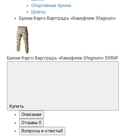
Спортивные брюки
Шорты
Брюки Карго Варгградъ «Камуфляж Sfagnum»
Брюки Карго Варгградъ «Камуфляж Sfagnum»
5590₽
Купить
Описание
Отзывы
0
Вопросы и ответы
0