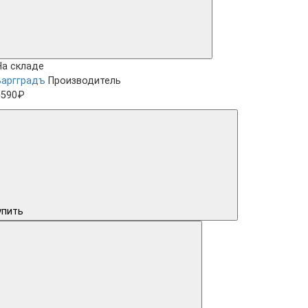
На складе
Варгградъ
Производитель
5590₽
упить