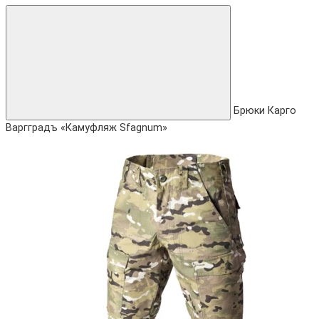
Брюки Карго
Варгградъ «Камуфляж Sfagnum»