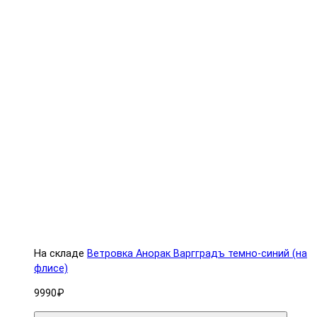
На складе
Ветровка Анорак Варгградъ темно-синий (на
флисе)
9990₽