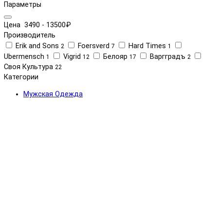
Параметры
Цена
3490
-
13500
₽
Производитель
Erik and Sons
Foersverd
Hard Times
2
7
1
Ubermensch
Vigrid
Белояр
Варгградъ
1
12
17
2
Своя Культура
22
Категории
Мужская Одежда