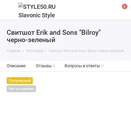
0
Свитшот Erik and Sons "Bilroy"
черно-зеленый
Главная
Толстовки
Свитшот Erik and Sons "Bilroy" черно-зеленый
Описание
Отзывы
0
Вопросы и ответы
0
Популярный
Нет в наличии