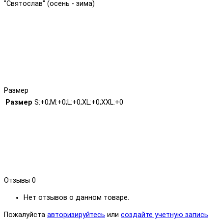
"Святослав" (осень - зима)
Размер
Размер
S:+0;M:+0;L:+0;XL:+0;XXL:+0
Отзывы
0
Нет отзывов о данном товаре.
Пожалуйста
авторизируйтесь
или
создайте учетную запись