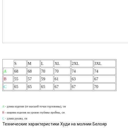
S
M
L
XL
2XL
3XL
А
68
68
70
70
74
74
B
55
57
59
61
63
67
C
65
65
65
67
67
70
A
- длина изделия (от высшей точки горловины), см
B
- ширина изделия на уровне глубины проймы, см
С
- длина рукава, см
Технические характеристики Худи на молнии Белояр