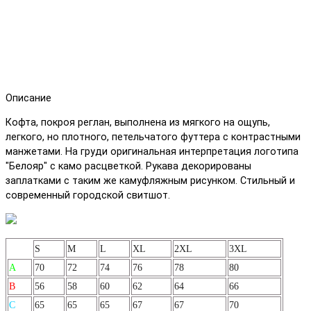
Описание
Кофта, покроя реглан, выполнена из мягкого на ощупь,
легкого, но плотного, петельчатого футтера с контрастными
манжетами. На груди оригинальная интерпретация логотипа
"Белояр" с камо расцветкой. Рукава декорированы
заплатками с таким же камуфляжным рисунком. Стильный и
современный городской свитшот.
S
M
L
XL
2XL
3XL
А
70
72
74
76
78
80
B
56
58
60
62
64
66
C
65
65
65
67
67
70