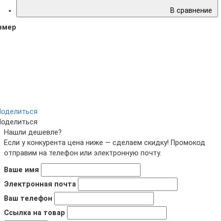
В сравнение
змер
Поделиться
Поделиться
Нашли дешевле?
Если у конкурента цена ниже — сделаем скидку! Промокод
отправим на телефон или электронную почту.
Ваше имя
Электронная почта
Ваш телефон
Ссылка на товар