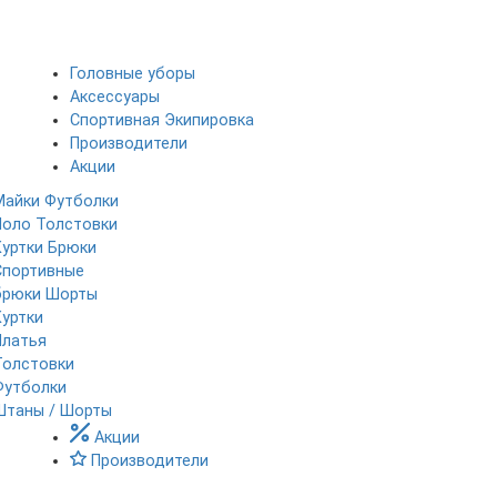
Головные уборы
Аксессуары
Спортивная Экипировка
Производители
Акции
Майки
Футболки
Поло
Толстовки
Куртки
Брюки
Спортивные
брюки
Шорты
Куртки
Платья
Толстовки
Футболки
Штаны / Шорты
Акции
Производители