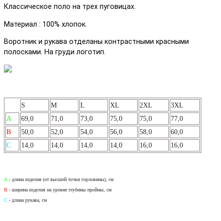
Классическое поло на трех пуговицах.
Материал : 100% хлопок.
Воротник и рукава отделаны контрастными красными
полосками. На груди логотип.
S
M
L
XL
2XL
3XL
А
69,0
71,0
73,0
75,0
75,0
77,0
B
50,0
52,0
54,0
56,0
58,0
60,0
C
14,0
14,0
14,0
14,0
16,0
16,0
A
- длина изделия (от высшей точки горловины), см
B
- ширина изделия на уровне глубины проймы, см
С
- длина рукава, см