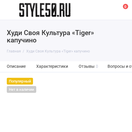
0
Худи Своя Культура «Tiger»
капучино
Главная
Худи Своя Культура «Tiger» капучино
Описание
Характеристики
Отзывы
0
Вопросы и о
Популярный
Нет в наличии