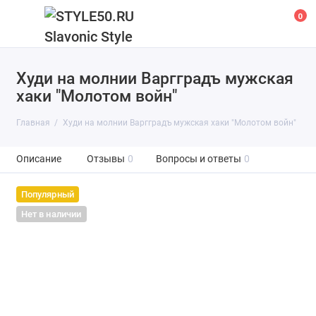
0
Худи на молнии Варгградъ мужская
хаки "Молотом войн"
Главная
Худи на молнии Варгградъ мужская хаки "Молотом войн"
Описание
Отзывы
0
Вопросы и ответы
0
Популярный
Нет в наличии