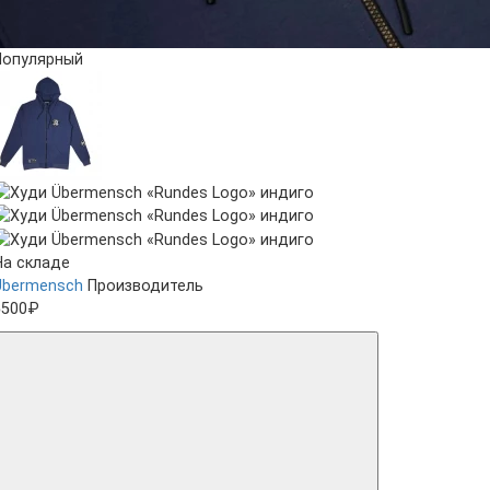
Популярный
На складе
Ubermensch
Производитель
5500₽