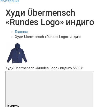
Регистрация
Худи Übermensch
«Rundes Logo» индиго
Главная
Худи Übermensch «Rundes Logo» индиго
Худи Übermensch «Rundes Logo» индиго
5500₽
Купить