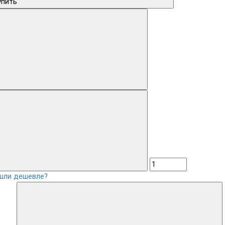
упить
шли дешевле?