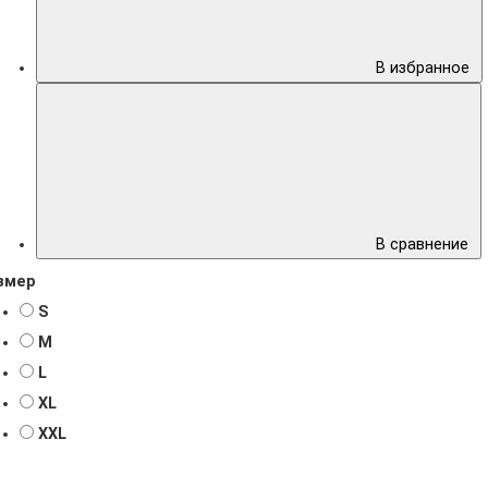
В избранное
В сравнение
змер
S
M
L
XL
XXL