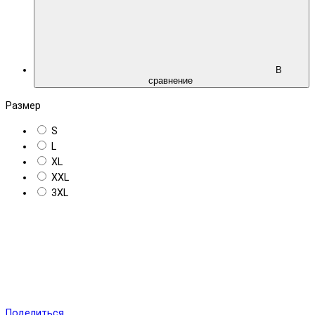
В
сравнение
Размер
S
L
XL
XXL
3XL
Поделиться